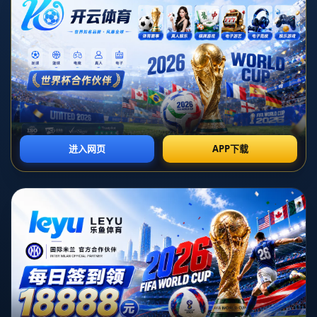
光，也预示着球队的光明未来。
**贝林厄姆：中场新星，前途无量**
在皇马U23阵容中，贝林厄姆无疑是最耀眼的明星之一。这位年仅2
0岁的英国中场，凭借其出色的控球能力和视野，已经在短时间内
征服了世界足坛。自从加盟皇马后，贝林厄姆的表现一直在稳步提
升。无论是在传球成功率还是进攻推进方面，他都扮演着极为重要
的角色。**他的个人能力不仅有助于球队在进攻中更加多元化，也
为皇马未来的中场提供了坚实的基础。**