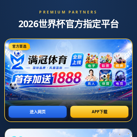
新闻中心
当前位置：
首页
>
新闻中心
谁颜值最高？勇士官方晒出球员大头照为新赛季预
热 今日…
2026-07-07T08:30:17+08:00
### 谁颜值最高？勇士官方晒出球员大头照为新赛季预热
**作为NBA最具影响力的球队之一，金州勇士队一直以来以他们的
球技和风格吸引着全球的粉丝。** **近日，勇士队在官方社交媒体
平台发布了一组球员大头照，引起了广大球迷的热烈讨论。** 这不
仅是给予新赛季一个激情四射的开端，也激发了粉丝们对于球队内